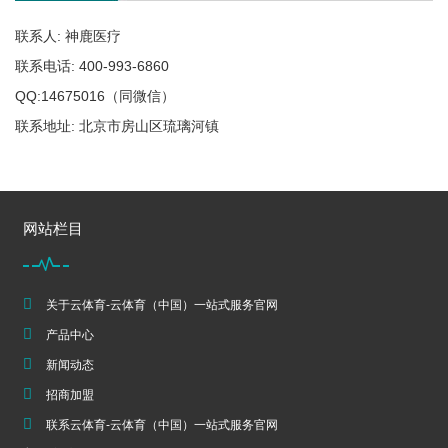
联系人: 神鹿医疗
联系电话: 400-993-6860
QQ:14675016（同微信）
联系地址: 北京市房山区琉璃河镇
网站栏目
关于云体育-云体育（中国）一站式服务官网
产品中心
新闻动态
招商加盟
联系云体育-云体育（中国）一站式服务官网