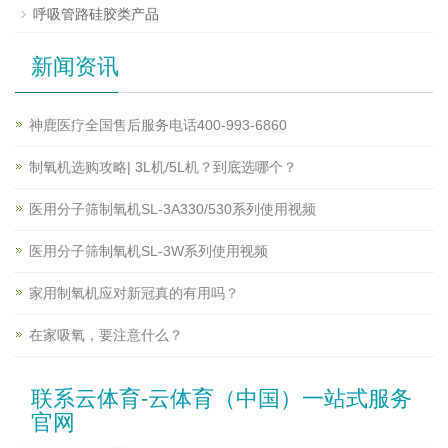
呼吸管路硅胶类产品
新闻资讯
神鹿医疗全国售后服务电话400-993-6860
制氧机选购攻略| 3L机/5L机？到底选哪个？
医用分子筛制氧机SL-3A330/530系列使用视频
医用分子筛制氧机SL-3W系列使用视频
家用制氧机应对新冠真的有用吗？
在家吸氧，要注意什么？
联系云体育-云体育（中国）一站式服务
官网