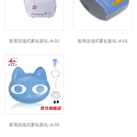
医用压缩式雾化器SL-A-02
医用压缩式雾化器SL-A-01
医用压缩式雾化器SL-A-03