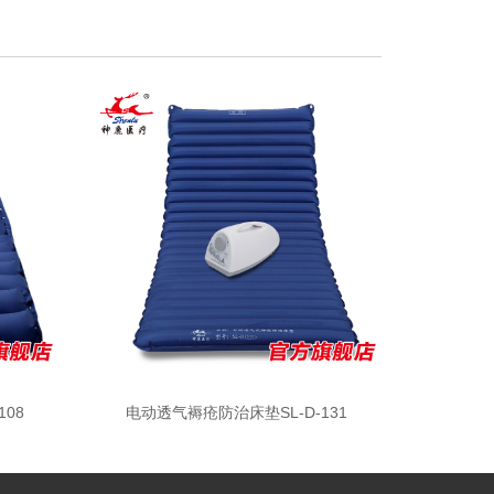
08
电动透气褥疮防治床垫SL-D-131