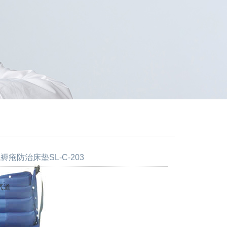
褥疮防治床垫SL-C-203
气道