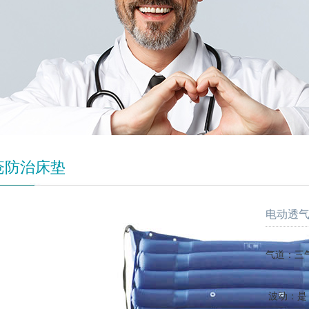
疮防治床垫
电动透气
气道：三
波动：是