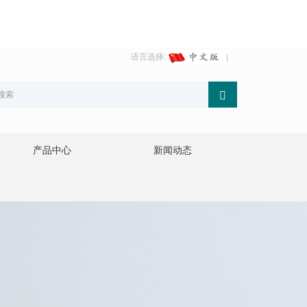
语言选择:
产品中心
新闻动态