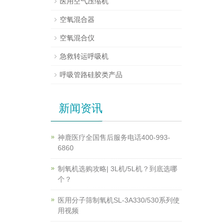
医用空气压缩机
空氧混合器
空氧混合仪
急救转运呼吸机
呼吸管路硅胶类产品
新闻资讯
神鹿医疗全国售后服务电话400-993-
6860
制氧机选购攻略| 3L机/5L机？到底选哪
个？
医用分子筛制氧机SL-3A330/530系列使
用视频