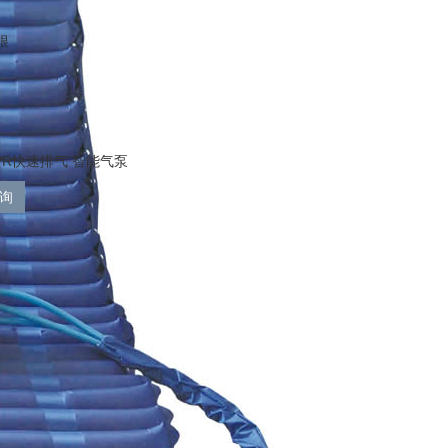
根
PR快速排气 智能气泵
询