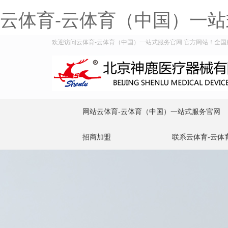
云体育-云体育（中国）一
欢迎访问云体育-云体育（中国）一站式服务官网 官方网站！全国服务热
网站云体育-云体育（中国）一站式服务官网
招商加盟
联系云体育-云体